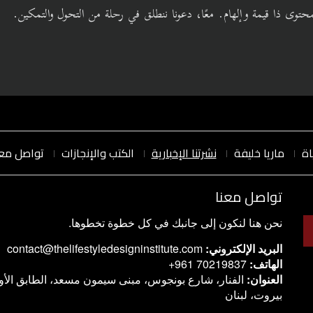
لمحتوى ذا قيمة وإلهام. معًا، دعونا ننطلق في رحلة من التحول والتمكين.
اة
ماريا خليفة
نشرتنا الإخبارية
الكتب والإنجازات
تواصل معن
تواصل معنا
نحن هنا لنكون إلى جانبك في كل خطوة تخطوها.
البريد الإلكتروني:
contact@thelifestyledesigninstitute.com
الهاتف:
+961 70219837
العنوان
:
الفنار، شارع بونجوس، مبنى سيمون مسعد، الطابق الأو
بيروت، لبنان