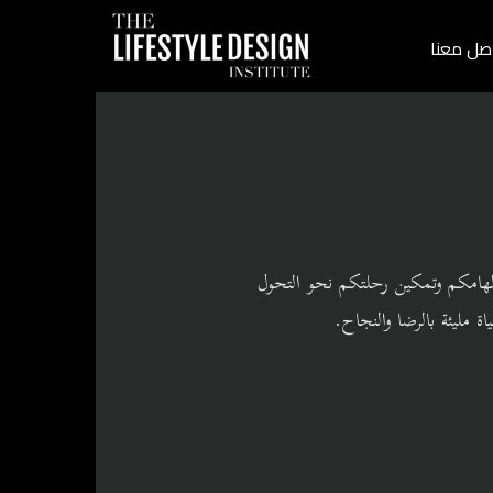
صل معنا
لهامكم وتمكين رحلتكم نحو التحول
 مليئة بالرضا والنجاح.