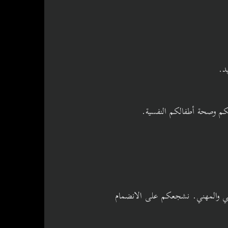
يد.
كم وصحة أطفالكم النفسية.
خصي والمهني. نشجعكم على الانضمام