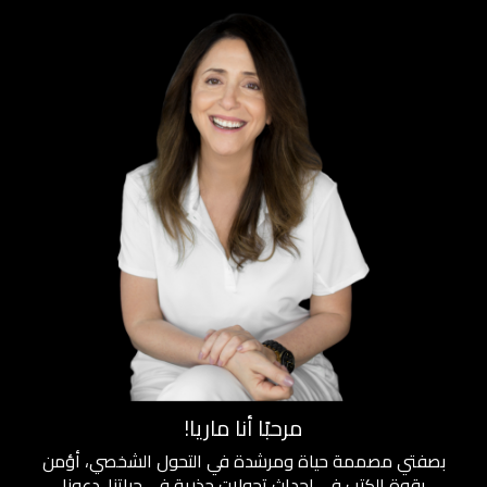
مرحبًا أنا ماريا!
بصفتي مصممة حياة ومرشدة في التحول الشخصي، أؤمن
بقوة الكتب في إحداث تحولات جذرية في حياتنا. دعونا