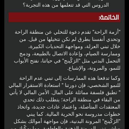
الدروس التي قد تتعلمها من هذه التجربة؟
الخاتمة:
"أزمة الراحة" تقدم دعوة للتخلي عن منطقة الراحة
وتحدي أنفسنا بطرق لم نكن نتخيلها من قبل. من
خلال تبني العزلة، ومواجهة التحديات الكبيرة،
وممارسة الصيام، وإعادة الاتصال بالطبيعة، ودمج
التحمل البدني مثل "الرَكّينج" في حياتنا، نفتح الأبواب
للنمو، والمرونة، والإشباع.
وكما تدفعنا هذه الممارسات إلى تبني عدم الراحة
للنمو الشخصي، فإن دورتنا " استعادة الاستقرار المالي
" تطبق فلسفة مماثلة على المال. الأمن المالي لا يأتي
من البقاء في منطقة الراحة؛ يتطلب ذلك تحدي
المعتقدات المتأصلة، واعتماد عادات جديدة، واتخاذ
خطوات مدروسة نحو الحرية المالية. كما يبني
"الرَكّينج" المرونة البدنية، فإن مواجهة أموالك بشكل
مباشر تبني المرونة الذهنية والعاطفية، مما يمكّنك من