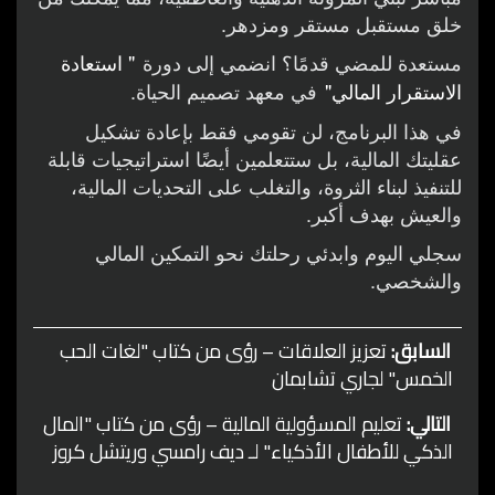
خلق مستقبل مستقر ومزدهر.
مستعدة للمضي قدمًا؟ انضمي إلى دورة
" استعادة
الاستقرار المالي"
في معهد تصميم الحياة.
في هذا البرنامج، لن تقومي فقط بإعادة تشكيل
عقليتك المالية، بل ستتعلمين أيضًا استراتيجيات قابلة
للتنفيذ لبناء الثروة، والتغلب على التحديات المالية،
والعيش بهدف أكبر.
سجلي اليوم وابدئي رحلتك نحو التمكين المالي
والشخصي.
السابق:
تعزيز العلاقات – رؤى من كتاب "لغات الحب
تصفّح
الخمس" لجاري تشابمان
المقالات
التالي:
تعليم المسؤولية المالية – رؤى من كتاب "المال
الذكي للأطفال الأذكياء" لـ ديف رامسي وريتشل كروز