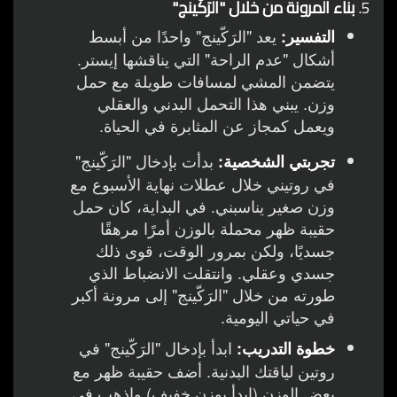
5.
بناء المرونة من خلال "الرَكّينج"
يعد "الرَكّينج" واحدًا من أبسط
التفسير:
أشكال "عدم الراحة" التي يناقشها إيستر.
يتضمن المشي لمسافات طويلة مع حمل
وزن. يبني هذا التحمل البدني والعقلي
ويعمل كمجاز عن المثابرة في الحياة.
بدأت بإدخال "الرَكّينج"
تجربتي الشخصية:
في روتيني خلال عطلات نهاية الأسبوع مع
وزن صغير يناسبني. في البداية، كان حمل
حقيبة ظهر محملة بالوزن أمرًا مرهقًا
جسديًا، ولكن بمرور الوقت، قوى ذلك
جسدي وعقلي. وانتقلت الانضباط الذي
طورته من خلال "الرَكّينج" إلى مرونة أكبر
في حياتي اليومية.
ابدأ بإدخال "الرَكّينج" في
خطوة التدريب:
روتين لياقتك البدنية. أضف حقيبة ظهر مع
بعض الوزن (ابدأ بوزن خفيف) واذهب في